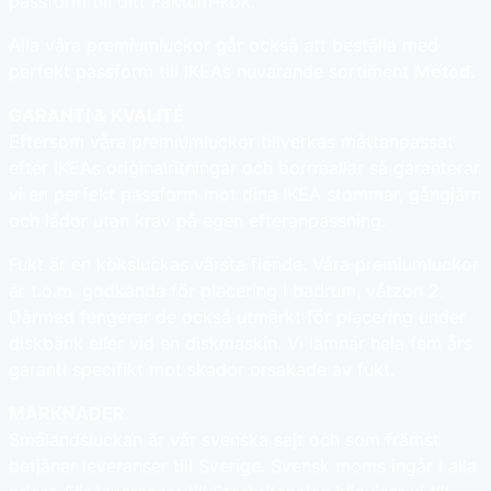
passform till ditt Faktum-kök.
Alla våra premiumluckor går också att beställa med
perfekt passform till IKEAs nuvarande sortiment
Metod
.
GARANTI & KVALITÉ
Eftersom våra premiumluckor tillverkas måttanpassat
efter IKEAs originalritningar och borrmallar så garanterar
vi en perfekt passform mot dina IKEA stommar, gångjärn
och lådor utan krav på egen efteranpassning.
Fukt är en köksluckas värsta fiende. Våra premiumluckor
är t.o.m. godkända för placering i badrum, våtzon 2.
Därmed fungerar de också utmärkt för placering under
diskbänk eller vid en diskmaskin. Vi lämnar hela fem års
garanti specifikt mot skador orsakade av fukt.
MARKNADER
Smålandsluckan är vår svenska sajt och som främst
betjänar leveranser till Sverige. Svensk moms ingår i alla