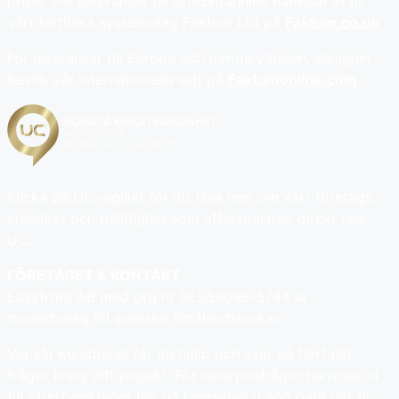
priser. För leveranser till Storbritannien hänvisar vi till
vårt brittiska systerbolag Faktum Ltd på
Faktum.co.uk
För leveranser till Europa och övriga världen, vänligen
besök vår internationella sajt på
Faktumonline.com
Klicka på UC-sigillet för att läsa mer om vårt företags
stabilitet och pålitlighet som affärspartner direkt hos
UC.
FÖRETAGET & KONTAKT
Easyfront AB med org nr SE559096-5744 är
moderbolag till svenska Smålandsluckan.
Via vår kundtjänst får du hjälp och svar på flertalet
frågor kring ditt projekt. För rena prisfrågor hänvisar vi
till offertverktyget här på hemsidan (Lägg bara det du