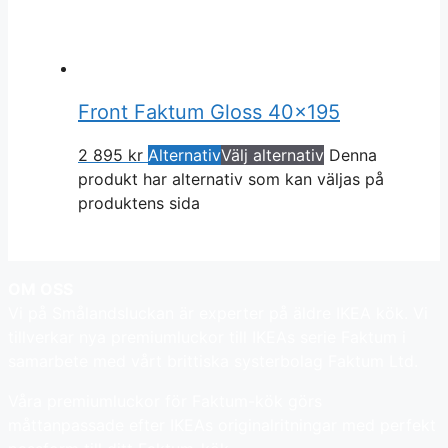
Front Faktum Gloss 40×195
2 895
kr
Alternativ
Välj alternativ
Denna
produkt har alternativ som kan väljas på
produktens sida
OM OSS
Vi på Smålandsluckan är experter på äldre IKEA kök. Vi
tillverkar nya premiumluckor till IKEAs serie Faktum i
samarbete med vårt brittiska systerbolag Faktum Ltd.
Våra premiumluckor för Faktum-kök görs
måttanpassade efter IKEAs originalritningar med perfekt