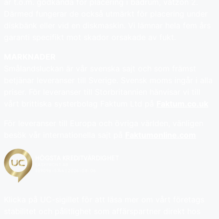
är t.o.m. godkända för placering i badrum, våtzon 2.
Därmed fungerar de också utmärkt för placering under
diskbänk eller vid en diskmaskin. Vi lämnar hela fem års
garanti specifikt mot skador orsakade av fukt.
MARKNADER
Smålandsluckan är vår svenska sajt och som främst
betjänar leveranser till Sverige. Svensk moms ingår i alla
priser. För leveranser till Storbritannien hänvisar vi till
vårt brittiska systerbolag Faktum Ltd på
Faktum.co.uk
För leveranser till Europa och övriga världen, vänligen
besök vår internationella sajt på
Faktumonline.com
Klicka på UC-sigillet för att läsa mer om vårt företags
stabilitet och pålitlighet som affärspartner direkt hos