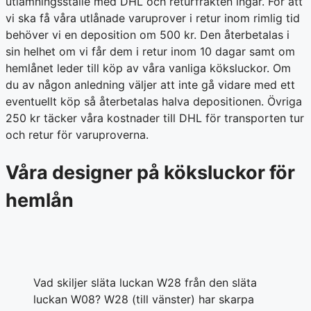
utlämningsställe med DHL och returfrakten ingår. För att
vi ska få våra utlånade varuprover i retur inom rimlig tid
behöver vi en deposition om 500 kr. Den återbetalas i
sin helhet om vi får dem i retur inom 10 dagar samt om
hemlånet leder till köp av våra vanliga köksluckor. Om
du av någon anledning väljer att inte gå vidare med ett
eventuellt köp så återbetalas halva depositionen. Övriga
250 kr täcker våra kostnader till DHL för transporten tur
och retur för varuproverna.
Våra designer på köksluckor för
hemlån
Vad skiljer släta luckan W28 från den släta
luckan W08? W28 (till vänster) har skarpa