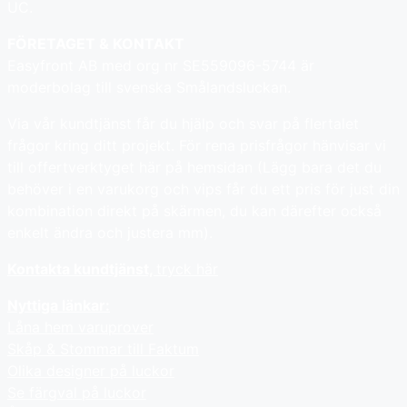
UC.
FÖRETAGET & KONTAKT
Easyfront AB med org nr SE559096-5744 är
moderbolag till svenska Smålandsluckan.
Via vår kundtjänst får du hjälp och svar på flertalet
frågor kring ditt projekt. För rena prisfrågor hänvisar vi
till offertverktyget här på hemsidan (Lägg bara det du
behöver i en varukorg och vips får du ett pris för just din
kombination direkt på skärmen, du kan därefter också
enkelt ändra och justera mm).
Kontakta kundtjänst,
tryck här
Nyttiga länkar:
Låna hem varuprover
Skåp & Stommar till Faktum
Olika designer på luckor
Se färgval på luckor