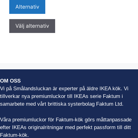
Alternativ
Denna
produkt
Välj alternativ
har
alternativ
som
kan
väljas
på
produktens
OM OSS
sida
Vi på Smålandsluckan är experter på äldre IKEA kök. Vi
tillverkar nya premiumluckor till IKEAs serie Faktum i
samarbete med vårt brittiska systerbolag Faktum Ltd.
Våra premiumluckor för Faktum-kök görs måttanpassade
efter IKEAs originalritningar med perfekt passform till ditt
Faktum-kök.