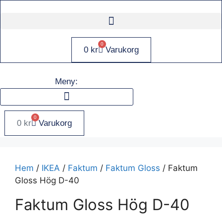
Hoppa
till
innehåll
0
0
kr
Varukorg
Meny:
0
0
kr
Varukorg
Hem
/
IKEA
/
Faktum
/
Faktum Gloss
/ Faktum
Gloss Hög D-40
Faktum Gloss Hög D-40