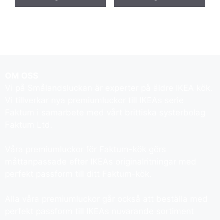
OM OSS
Vi på Smålandsluckan är experter på äldre IKEA kök.
Vi tillverkar nya premiumluckor till IKEAs serie
Faktum i samarbete med vårt brittiska systerbolag
Faktum Ltd.
Våra premiumluckor för Faktum-kök görs
måttanpassade efter IKEAs originalritningar med
perfekt passform till ditt Faktum-kök.
Alla våra premiumluckor går också att beställa med
perfekt passform till IKEAs nuvarande sortiment