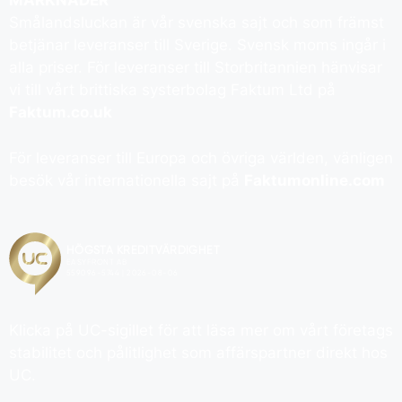
MARKNADER
Smålandsluckan är vår svenska sajt och som främst
betjänar leveranser till Sverige. Svensk moms ingår i
alla priser. För leveranser till Storbritannien hänvisar
vi till vårt brittiska systerbolag Faktum Ltd på
Faktum.co.uk
För leveranser till Europa och övriga världen, vänligen
besök vår internationella sajt på
Faktumonline.com
Klicka på UC-sigillet för att läsa mer om vårt företags
stabilitet och pålitlighet som affärspartner direkt hos
UC.