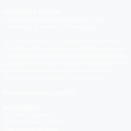
FÖRETAGET & KONTAKT
Easyfront AB med org nr SE559096-5744 är
moderbolag till svenska Smålandsluckan.
Via vår kundtjänst får du hjälp och svar på flertalet
frågor kring ditt projekt. För rena prisfrågor hänvisar
vi till offertverktyget här på hemsidan (Lägg bara det
du behöver i en varukorg och vips får du ett pris för
just din kombination direkt på skärmen, du kan
därefter också enkelt ändra och justera mm).
Kontakta kundtjänst,
tryck här
Nyttiga länkar:
Låna hem varuprover
Skåp & Stommar till Faktum
Olika designer på luckor