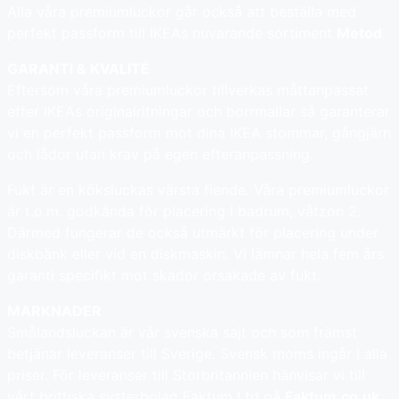
Alla våra premiumluckor går också att beställa med
perfekt passform till IKEAs nuvarande sortiment
Metod
.
GARANTI & KVALITÉ
Eftersom våra premiumluckor tillverkas måttanpassat
efter IKEAs originalritningar och borrmallar så garanterar
vi en perfekt passform mot dina IKEA stommar, gångjärn
och lådor utan krav på egen efteranpassning.
Fukt är en köksluckas värsta fiende. Våra premiumluckor
är t.o.m. godkända för placering i badrum, våtzon 2.
Därmed fungerar de också utmärkt för placering under
diskbänk eller vid en diskmaskin. Vi lämnar hela fem års
garanti specifikt mot skador orsakade av fukt.
MARKNADER
Smålandsluckan är vår svenska sajt och som främst
betjänar leveranser till Sverige. Svensk moms ingår i alla
priser. För leveranser till Storbritannien hänvisar vi till
vårt brittiska systerbolag Faktum Ltd på
Faktum.co.uk