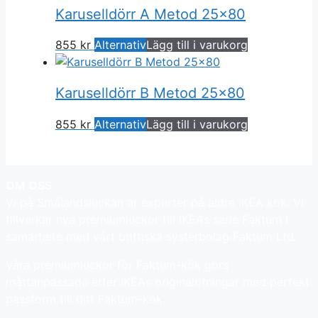
Karuselldörr A Metod 25×80
855
kr
Alternativ
Lägg till i varukorg
Karuselldörr B Metod 25×80
855
kr
Alternativ
Lägg till i varukorg
OM OSS
Vi på Smålandsluckan är experter på äldre IKEA kök. Vi
tillverkar nya premiumluckor till IKEAs serie Faktum i
samarbete med vårt brittiska systerbolag Faktum Ltd.
Våra premiumluckor för Faktum-kök görs
måttanpassade efter IKEAs originalritningar med perfekt
passform till ditt Faktum-kök.