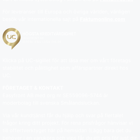
För leveranser till Europa och övriga världen, vänligen
besök vår internationella sajt på
Faktumonline.com
Klicka på UC-sigillet för att läsa mer om vårt företags
stabilitet och pålitlighet som affärspartner direkt hos
UC.
FÖRETAGET & KONTAKT
Easyfront AB med org nr SE559096-5744 är
moderbolag till svenska Smålandsluckan.
Via vår kundtjänst får du hjälp och svar på flertalet
frågor kring ditt projekt. För rena prisfrågor hänvisar vi
till offertverktyget här på hemsidan (Lägg bara det du
behöver i en varukorg och vips får du ett pris för just din