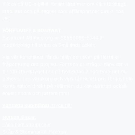
Klicka på UC-sigillet för att läsa mer om vårt företags
stabilitet och pålitlighet som affärspartner direkt hos
UC.
FÖRETAGET & KONTAKT
Easyfront AB med org nr SE559096-5744 är
moderbolag till svenska Smålandsluckan.
Via vår kundtjänst får du hjälp och svar på flertalet
frågor kring ditt projekt. För rena prisfrågor hänvisar vi
till offertverktyget här på hemsidan (Lägg bara det du
behöver i en varukorg och vips får du ett pris för just din
kombination direkt på skärmen, du kan därefter också
enkelt ändra och justera mm).
Kontakta kundtjänst,
tryck här
Nyttiga länkar:
Låna hem varuprover
Skåp & Stommar till Faktum