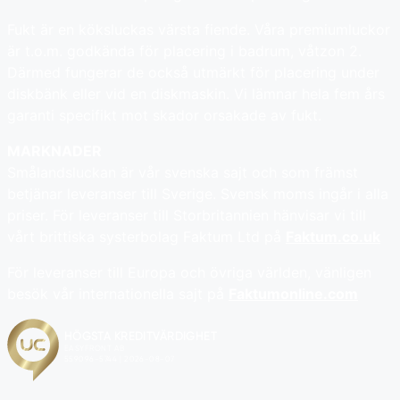
Fukt är en köksluckas värsta fiende. Våra premiumluckor
är t.o.m. godkända för placering i badrum, våtzon 2.
Därmed fungerar de också utmärkt för placering under
diskbänk eller vid en diskmaskin. Vi lämnar hela fem års
garanti specifikt mot skador orsakade av fukt.
MARKNADER
Smålandsluckan är vår svenska sajt och som främst
betjänar leveranser till Sverige. Svensk moms ingår i alla
priser. För leveranser till Storbritannien hänvisar vi till
vårt brittiska systerbolag Faktum Ltd på
Faktum.co.uk
För leveranser till Europa och övriga världen, vänligen
besök vår internationella sajt på
Faktumonline.com