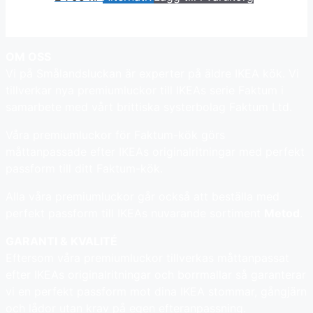
OM OSS
Vi på Smålandsluckan är experter på äldre IKEA kök. Vi
tillverkar nya premiumluckor till IKEAs serie Faktum i
samarbete med vårt brittiska systerbolag Faktum Ltd.
Våra premiumluckor för Faktum-kök görs
måttanpassade efter IKEAs originalritningar med perfekt
passform till ditt Faktum-kök.
Alla våra premiumluckor går också att beställa med
perfekt passform till IKEAs nuvarande sortiment
Metod
.
GARANTI & KVALITÉ
Eftersom våra premiumluckor tillverkas måttanpassat
efter IKEAs originalritningar och borrmallar så garanterar
vi en perfekt passform mot dina IKEA stommar, gångjärn
och lådor utan krav på egen efteranpassning.