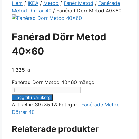
Hem
/
IKEA
/
Metod
/
Fanér Metod
/
Fanérade
Metod Dörrar 40
/ Fanérad Dörr Metod 40×60
Fanérad Dörr Metod
40×60
1 325
kr
Fanérad Dörr Metod 40x60 mängd
Lägg till i varukorg
Artikelnr:
397x597:
Kategori:
Fanérade Metod
Dörrar 40
Relaterade produkter