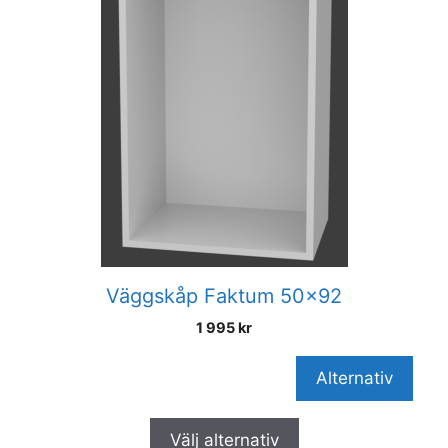
Väggskåp Faktum 50×92
1 995
kr
Alternativ
Välj alternativ