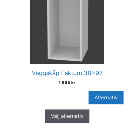
Väggskåp Faktum 30×92
1 895
kr
Alternativ
Välj alternativ