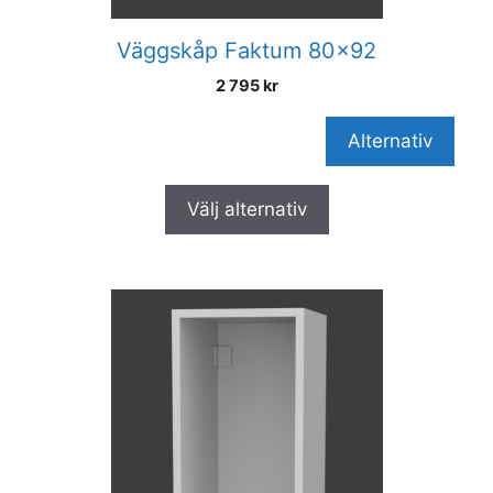
Väggskåp Faktum 80×92
2 795
kr
Alternativ
Välj alternativ