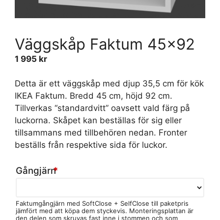
Väggskåp Faktum 45×92
1 995
kr
Detta är ett väggskåp med djup 35,5 cm för kök
IKEA Faktum. Bredd 45 cm, höjd 92 cm.
Tillverkas “standardvitt” oavsett vald färg på
luckorna. Skåpet kan beställas för sig eller
tillsammans med tillbehören nedan. Fronter
beställs från respektive sida för luckor.
Gångjärn
*
Faktumgångjärn med SoftClose + SelfClose till paketpris
jämfört med att köpa dem styckevis. Monteringsplattan är
den delen som skruvas fast inne i stommen och som