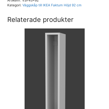
Artikelnr:
VSF45x92
Kategori:
Väggskåp till IKEA Faktum Höjd 92 cm
Relaterade produkter