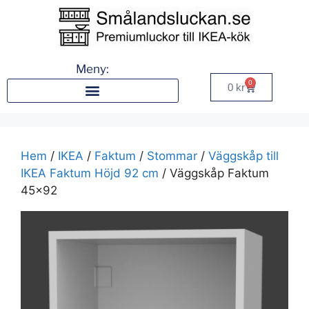
Meny:
0
0
kr
Hem
/
IKEA
/
Faktum
/
Stommar
/
Väggskåp till
IKEA Faktum Höjd 92 cm
/ Väggskåp Faktum
45×92