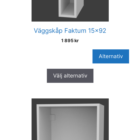
Väggskåp Faktum 15×92
1 895
kr
Alternativ
Välj alternativ