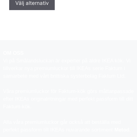
Välj alternativ
OM OSS
Vi på Smålandsluckan är experter på äldre IKEA kök. Vi
tillverkar nya premiumluckor till IKEAs serie Faktum i
samarbete med vårt brittiska systerbolag Faktum Ltd.
Våra premiumluckor för Faktum-kök görs måttanpassade
efter IKEAs originalritningar med perfekt passform till ditt
Faktum-kök.
Alla våra premiumluckor går också att beställa med
perfekt passform till IKEAs nuvarande sortiment
Metod
.