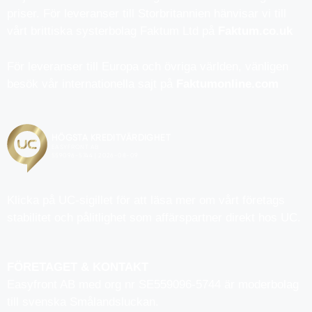
priser. För leveranser till Storbritannien hänvisar vi till
vårt brittiska systerbolag Faktum Ltd på
Faktum.co.uk
För leveranser till Europa och övriga världen, vänligen
besök vår internationella sajt på
Faktumonline.com
Klicka på UC-sigillet för att läsa mer om vårt företags
stabilitet och pålitlighet som affärspartner direkt hos UC.
FÖRETAGET & KONTAKT
Easyfront AB med org nr SE559096-5744 är moderbolag
till svenska Smålandsluckan.