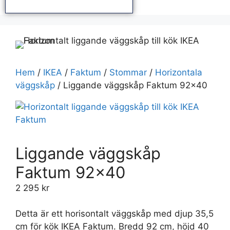
Hem
/
IKEA
/
Faktum
/
Stommar
/
Horizontala
väggskåp
/ Liggande väggskåp Faktum 92×40
Liggande väggskåp
Faktum 92×40
2 295
kr
Detta är ett horisontalt väggskåp med djup 35,5
cm för kök IKEA Faktum. Bredd 92 cm, höjd 40