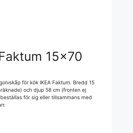
 Faktum 15×70
t golvskåp för kök IKEA Faktum. Bredd 15
nräknade) och djup 58 cm (fronten ej
eställas för sig eller tillsammans med
an: