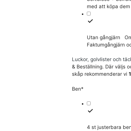
med att köpa dem 
Utan gångjärn
Om
Faktumgångjärn och
Luckor, golvlister och tä
& Beställning. Där väljs 
skåp rekommenderar vi
Ben
*
4 st justerbara be