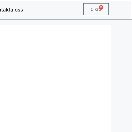
0
0
kr
takta oss