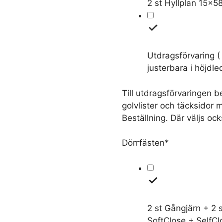
2 st Hyllplan 15x5
Utdragsförvaring
(
justerbara i höjdle
Till utdragsförvaringen 
golvlister och täcksidor 
Beställning. Där väljs oc
Dörrfästen
*
2 st Gångjärn + 2 
SoftClose + SelfClo