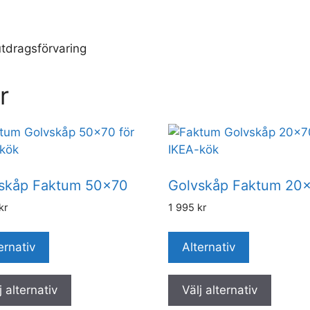
tdragsförvaring
r
skåp Faktum 50×70
Golvskåp Faktum 20
kr
1 995
kr
ernativ
Alternativ
j alternativ
Välj alternativ