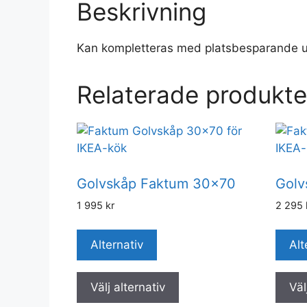
Beskrivning
Kan kompletteras med platsbesparande u
Relaterade produkte
Golvskåp Faktum 30×70
Golv
1 995
kr
2 295
Alternativ
Alt
Välj alternativ
Väl