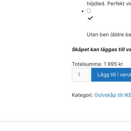
höjdled. Perfekt v
Utan ben (äldre be
Skåpet kan läggas till v
Totalsumma:
1 995
kr
Lägg till i var
Kategori:
Golvskåp till I