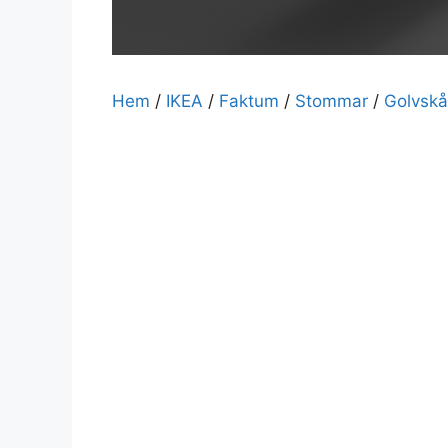
Hem
/
IKEA
/
Faktum
/
Stommar
/
Golvskå