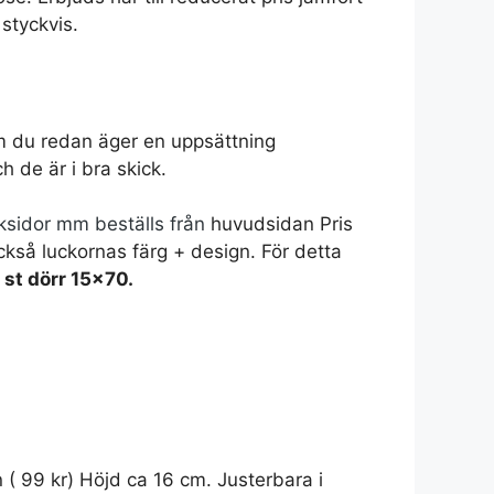
styckvis.
 du redan äger en uppsättning
 de är i bra skick.
cksidor mm beställs från
huvudsidan Pris
också luckornas färg + design.
För detta
1 st dörr 15x70.
n
(
99
kr
)
Höjd ca 16 cm. Justerbara i