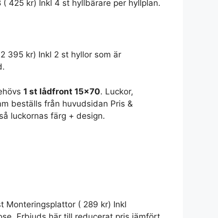
8
(
425
kr
)
Inkl 4 st hyllbärare per hyllplan.
2 395
kr
)
Inkl 2 st hyllor som är
d.
behövs
1 st lådfront 15x70
. Luckor,
mm beställs från
huvudsidan Pris &
kså luckornas färg + design.
st Monteringsplattor
(
289
kr
)
Inkl
se. Erbjuds här till reducerat pris jämfört