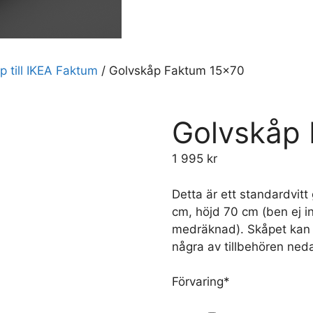
p till IKEA Faktum
/ Golvskåp Faktum 15×70
Golvskåp
1 995
kr
Detta är ett standardvit
cm, höjd 70 cm (ben ej i
medräknad). Skåpet kan b
några av tillbehören ned
Förvaring
*