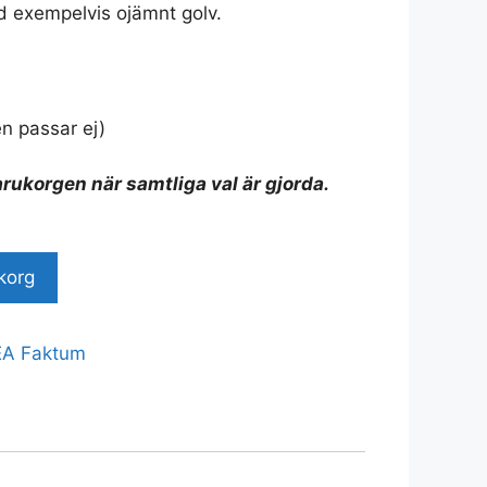
id exempelvis ojämnt golv.
n passar ej)
arukorgen när samtliga val är gjorda.
ukorg
KEA Faktum