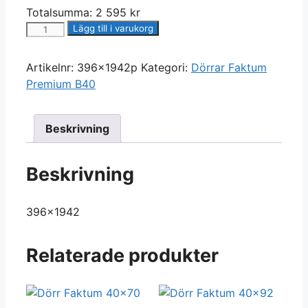
Totalsumma:
2 595
kr
Dörr
Lägg till i varukorg
Faktum
40x195
Artikelnr:
396x1942p
Kategori:
Dörrar Faktum
mängd
Premium B40
Beskrivning
Beskrivning
396×1942
Relaterade produkter