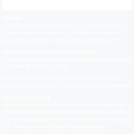
som
som
kan
kan
väljas
välja
OM OSS
på
på
Vi på Smålandsluckan är experter på äldre IKEA kök. Vi
produktens
prod
tillverkar nya premiumluckor till IKEAs serie Faktum i
sida
sida
samarbete med vårt brittiska systerbolag Faktum Ltd.
Våra premiumluckor för Faktum-kök görs
måttanpassade efter IKEAs originalritningar med perfekt
passform till ditt Faktum-kök.
Alla våra premiumluckor går också att beställa med
perfekt passform till IKEAs nuvarande sortiment
Metod
.
GARANTI & KVALITÉ
Eftersom våra premiumluckor tillverkas måttanpassat
efter IKEAs originalritningar och borrmallar så garanterar
vi en perfekt passform mot dina IKEA stommar, gångjärn
och lådor utan krav på egen efteranpassning.