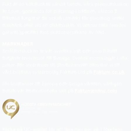
Fukt är en köksluckas värsta fiende. Våra premiumluckor
är t.o.m. godkända för placering i badrum, våtzon 2.
Därmed fungerar de också utmärkt för placering under
diskbänk eller vid en diskmaskin. Vi lämnar hela fem års
garanti specifikt mot skador orsakade av fukt.
MARKNADER
Smålandsluckan är vår svenska sajt och som främst
betjänar leveranser till Sverige. Svensk moms ingår i alla
priser. För leveranser till Storbritannien hänvisar vi till
vårt brittiska systerbolag Faktum Ltd på
Faktum.co.uk
För leveranser till Europa och övriga världen, vänligen
besök vår internationella sajt på
Faktumonline.com
Klicka på UC-sigillet för att läsa mer om vårt företags