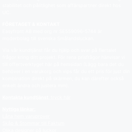
stabilitet och pålitlighet som affärspartner direkt hos
UC.
FÖRETAGET & KONTAKT
Easyfront AB med org nr SE559096-5744 är
moderbolag till svenska Smålandsluckan.
Via vår kundtjänst får du hjälp och svar på flertalet
frågor kring ditt projekt. För rena prisfrågor hänvisar vi
till offertverktyget här på hemsidan (Lägg bara det du
behöver i en varukorg och vips får du ett pris för just din
kombination direkt på skärmen, du kan därefter också
enkelt ändra och justera mm).
Kontakta kundtjänst,
tryck här
Nyttiga länkar:
Låna hem varuprover
Skåp & Stommar till Faktum
Olika designer på luckor