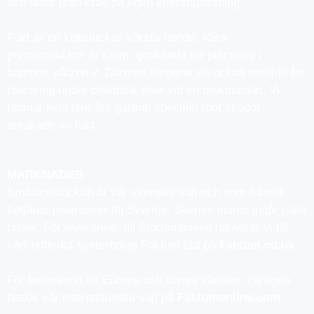
och lådor utan krav på egen efteranpassning.
Fukt är en köksluckas värsta fiende. Våra
premiumluckor är t.o.m. godkända för placering i
badrum, våtzon 2. Därmed fungerar de också utmärkt för
placering under diskbänk eller vid en diskmaskin. Vi
lämnar hela fem års garanti specifikt mot skador
orsakade av fukt.
MARKNADER
Smålandsluckan är vår svenska sajt och som främst
betjänar leveranser till Sverige. Svensk moms ingår i alla
priser. För leveranser till Storbritannien hänvisar vi till
vårt brittiska systerbolag Faktum Ltd på
Faktum.co.uk
För leveranser till Europa och övriga världen, vänligen
besök vår internationella sajt på
Faktumonline.com