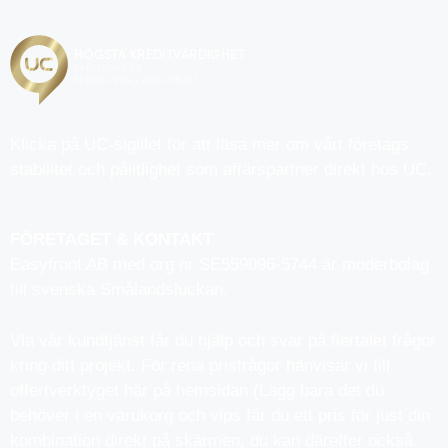
Klicka på UC-sigillet för att läsa mer om vårt företags
stabilitet och pålitlighet som affärspartner direkt hos UC.
FÖRETAGET & KONTAKT
Easyfront AB med org nr SE559096-5744 är moderbolag
till svenska Smålandsluckan.
Via vår kundtjänst får du hjälp och svar på flertalet frågor
kring ditt projekt. För rena prisfrågor hänvisar vi till
offertverktyget här på hemsidan (Lägg bara det du
behöver i en varukorg och vips får du ett pris för just din
kombination direkt på skärmen, du kan därefter också