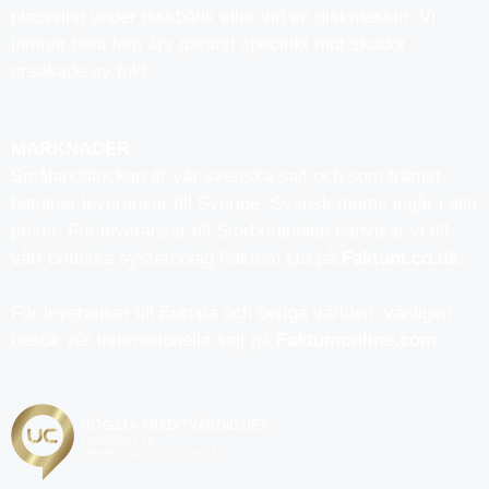
placering under diskbänk eller vid en diskmaskin. Vi
lämnar hela fem års garanti specifikt mot skador
orsakade av fukt.
MARKNADER
Smålandsluckan är vår svenska sajt och som främst
betjänar leveranser till Sverige. Svensk moms ingår i alla
priser. För leveranser till Storbritannien hänvisar vi till
vårt brittiska systerbolag Faktum Ltd på
Faktum.co.uk
För leveranser till Europa och övriga världen, vänligen
besök vår internationella sajt på
Faktumonline.com