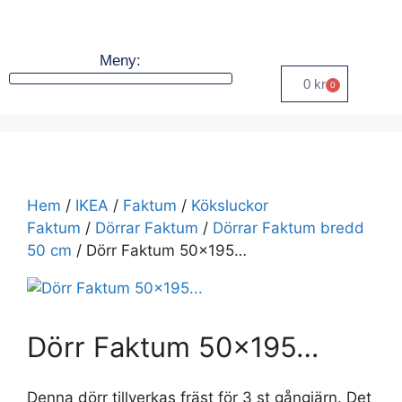
Meny:
0
kr
0
Hem
/
IKEA
/
Faktum
/
Köksluckor
Faktum
/
Dörrar Faktum
/
Dörrar Faktum bredd
50 cm
/ Dörr Faktum 50×195…
Dörr Faktum 50×195…
Denna dörr tillverkas fräst för 3 st gångjärn. Det