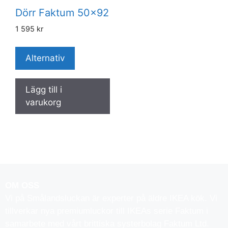
Dörr Faktum 50×92
1 595
kr
Alternativ
Lägg till i
varukorg
OM OSS
Vi på Smålandsluckan är experter på äldre IKEA kök. Vi
tillverkar nya premiumluckor till IKEAs serie Faktum i
samarbete med vårt brittiska systerbolag Faktum Ltd.