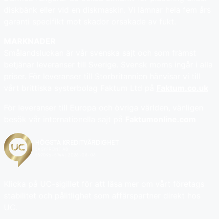
diskbänk eller vid en diskmaskin. Vi lämnar hela fem års
garanti specifikt mot skador orsakade av fukt.
MARKNADER
Smålandsluckan är vår svenska sajt och som främst
betjänar leveranser till Sverige. Svensk moms ingår i alla
priser. För leveranser till Storbritannien hänvisar vi till
vårt brittiska systerbolag Faktum Ltd på
Faktum.co.uk
För leveranser till Europa och övriga världen, vänligen
besök vår internationella sajt på
Faktumonline.com
Klicka på UC-sigillet för att läsa mer om vårt företags
stabilitet och pålitlighet som affärspartner direkt hos
UC.