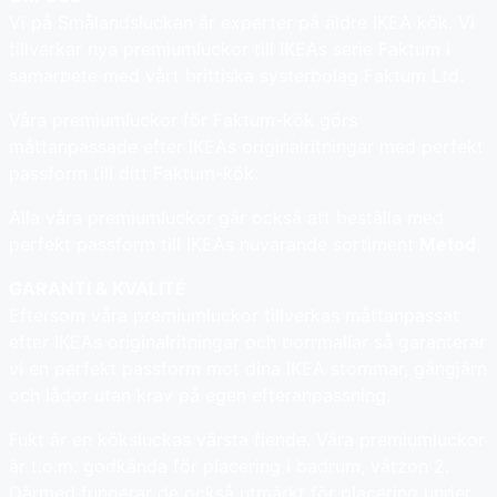
Vi på Smålandsluckan är experter på äldre IKEA kök. Vi
tillverkar nya premiumluckor till IKEAs serie Faktum i
samarbete med vårt brittiska systerbolag Faktum Ltd.
Våra premiumluckor för Faktum-kök görs
måttanpassade efter IKEAs originalritningar med perfekt
passform till ditt Faktum-kök.
Alla våra premiumluckor går också att beställa med
perfekt passform till IKEAs nuvarande sortiment
Metod
.
GARANTI & KVALITÉ
Eftersom våra premiumluckor tillverkas måttanpassat
efter IKEAs originalritningar och borrmallar så garanterar
vi en perfekt passform mot dina IKEA stommar, gångjärn
och lådor utan krav på egen efteranpassning.
Fukt är en köksluckas värsta fiende. Våra premiumluckor
är t.o.m. godkända för placering i badrum, våtzon 2.
Därmed fungerar de också utmärkt för placering under