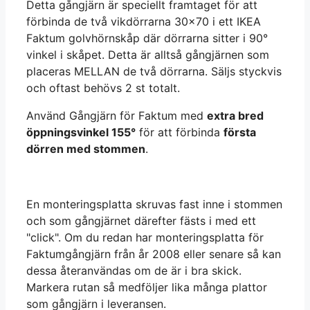
Detta gångjärn är speciellt framtaget för att
förbinda de två vikdörrarna 30×70 i ett IKEA
Faktum golvhörnskåp där dörrarna sitter i 90°
vinkel i skåpet. Detta är alltså gångjärnen som
placeras MELLAN de två dörrarna. Säljs styckvis
och oftast behövs 2 st totalt.
Använd Gångjärn för Faktum med
extra bred
öppningsvinkel 155°
för att förbinda
första
dörren med stommen
.
En monteringsplatta skruvas fast inne i stommen
och som gångjärnet därefter fästs i med ett
"click". Om du redan har monteringsplatta för
Faktumgångjärn från år 2008 eller senare så kan
dessa återanvändas om de är i bra skick.
Markera rutan så medföljer lika många plattor
som gångjärn i leveransen.