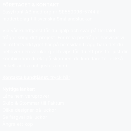
FÖRETAGET & KONTAKT
Easyfront AB med org nr SE559096-5744 är
moderbolag till svenska Smålandsluckan.
Via vår kundtjänst får du hjälp och svar på flertalet
frågor kring ditt projekt. För rena prisfrågor hänvisar vi
till offertverktyget här på hemsidan (Lägg bara det du
behöver i en varukorg och vips får du ett pris för just din
kombination direkt på skärmen, du kan därefter också
enkelt ändra och justera mm).
Kontakta kundtjänst,
tryck här
Nyttiga länkar:
Låna hem varuprover
Skåp & Stommar till Faktum
Olika designer på luckor
Se färgval på luckor
Ångra ett köp