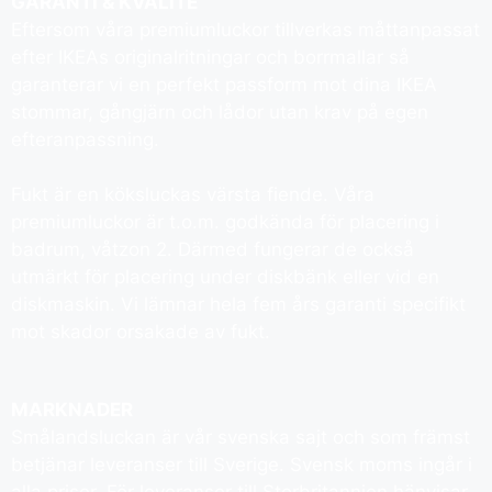
GARANTI & KVALITÉ
Eftersom våra premiumluckor tillverkas måttanpassat
efter IKEAs originalritningar och borrmallar så
garanterar vi en perfekt passform mot dina IKEA
stommar, gångjärn och lådor utan krav på egen
efteranpassning.
Fukt är en köksluckas värsta fiende. Våra
premiumluckor är t.o.m. godkända för placering i
badrum, våtzon 2. Därmed fungerar de också
utmärkt för placering under diskbänk eller vid en
diskmaskin. Vi lämnar hela fem års garanti specifikt
mot skador orsakade av fukt.
MARKNADER
Smålandsluckan är vår svenska sajt och som främst
betjänar leveranser till Sverige. Svensk moms ingår i
alla priser. För leveranser till Storbritannien hänvisar