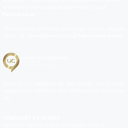
vi till vårt brittiska systerbolag Faktum Ltd på
Faktum.co.uk
För leveranser till Europa och övriga världen, vänligen
besök vår internationella sajt på
Faktumonline.com
Klicka på UC-sigillet för att läsa mer om vårt företags
stabilitet och pålitlighet som affärspartner direkt hos
UC.
FÖRETAGET & KONTAKT
Easyfront AB med org nr SE559096-5744 är