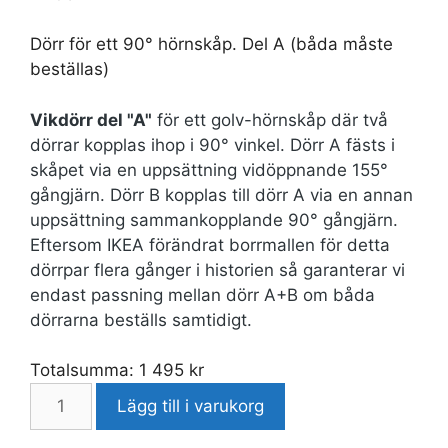
Dörr för ett 90° hörnskåp. Del A (båda måste
beställas)
Vikdörr del "A"
för ett golv-hörnskåp där två
dörrar kopplas ihop i 90° vinkel. Dörr A fästs i
skåpet via en uppsättning vidöppnande 155°
gångjärn. Dörr B kopplas till dörr A via en annan
uppsättning sammankopplande 90° gångjärn.
Eftersom IKEA förändrat borrmallen för detta
dörrpar flera gånger i historien så garanterar vi
endast passning mellan dörr A+B om båda
dörrarna beställs samtidigt.
Totalsumma:
1 495
kr
Lägg till i varukorg