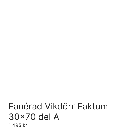
Fanérad Vikdörr Faktum
30×70 del A
1 495
kr