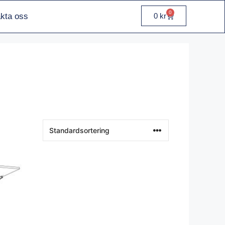
0
kta oss
0
kr