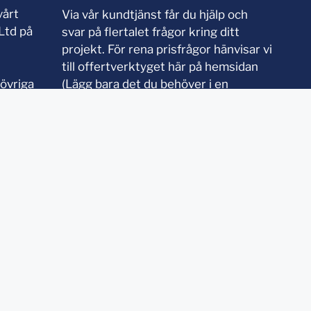
vårt
Via vår kundtjänst får du hjälp och
Ltd på
svar på flertalet frågor kring ditt
projekt. För rena prisfrågor hänvisar vi
till offertverktyget här på hemsidan
 övriga
(Lägg bara det du behöver i en
varukorg och vips får du ett pris för
just din kombination direkt på
skärmen, du kan därefter också
enkelt ändra och justera mm).
Kontakta kundtjänst,
tryck här
Nyttiga länkar:
Låna hem varuprover
öretags
Skåp & Stommar till Faktum
ekt hos UC.
Olika designer på luckor
Se färgval på luckor
Ångra ett köp