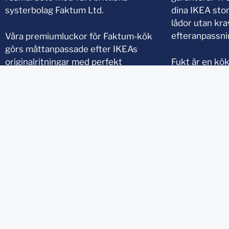
systerbolag Faktum Ltd.
dina IKEA sto
lådor utan kr
efteranpassni
Våra premiumluckor för Faktum-kök
görs måttanpassade efter IKEAs
originalritningar med perfekt
Fukt är en kök
passform till ditt Faktum-kök.
Våra premiuml
godkända för 
våtzon 2. Där
Alla våra premiumluckor går också att
utmärkt för p
beställa med perfekt passform till
eller vid en d
IKEAs nuvarande sortiment
Metod
.
fem års garant
orsakade av fu