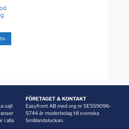
tod
rg
tiv
FÖRETAGET & KONTAKT
a sajt
Easyfront AB med org nr SE559096-
ranser
5744 är moderbolag till svenska
 i alla
Smålandsluckan.