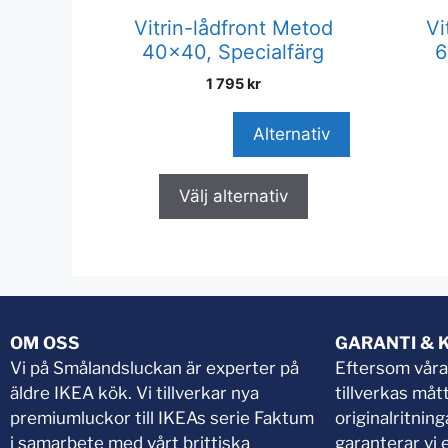
Vitrin-lådfront Metod
Vi
40×40, Specialfärg
6
1 795
kr
Alternativ
Välj alternativ
OM OSS
GARANTI & 
Vi på Smålandsluckan är experter på
Eftersom vår
äldre IKEA kök. Vi tillverkar nya
tillverkas må
premiumluckor till IKEAs serie Faktum
originalritnin
i samarbete med vårt brittiska
garanterar vi