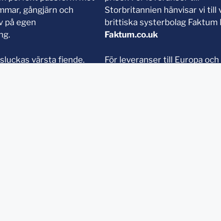
mmar, gångjärn och
Storbritannien hänvisar vi till 
av på egen
brittiska systerbolag Faktum 
ng.
Faktum.co.uk
sluckas värsta fiende.
För leveranser till Europa och
uckor är t.o.m.
världen, vänligen besök vår
placering i badrum,
internationella sajt på
med fungerar de också
Faktumonline.com
lacering under diskbänk
iskmaskin. Vi lämnar hela
i specifikt mot skador
kt.
Klicka på UC-sigillet för att läsa mer om vårt f
stabilitet och pålitlighet som affärspartner dir