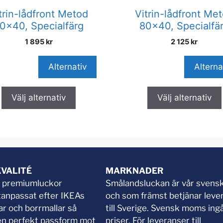
trin-lådfront Metod
Vitrin-lådfront Me
0×40, Specialfärg
80×40, Specialfä
1 895
kr
2 125
kr
Alternativ
Alterna
Välj alternativ
Välj alternativ
KVALITÉ
MARKNADER
a premiumluckor
Smålandsluckan är vår svensk
ttanpassat efter IKEAs
och som främst betjänar leve
gar och borrmallar så
till Sverige. Svensk moms ingår
 en perfekt passform mot
priser. För leveranser till