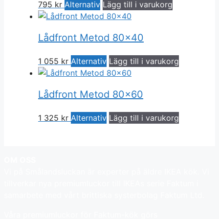
795
kr
Alternativ
Lägg till i varukorg
Lådfront Metod 80×40
1 055
kr
Alternativ
Lägg till i varukorg
Lådfront Metod 80×60
1 325
kr
Alternativ
Lägg till i varukorg
OM OSS
Vi på Smålandsluckan är experter på äldre IKEA kök. Vi
tillverkar nya premiumluckor till IKEAs serie Faktum i
samarbete med vårt brittiska systerbolag Faktum Ltd.
Våra premiumluckor för Faktum-kök görs