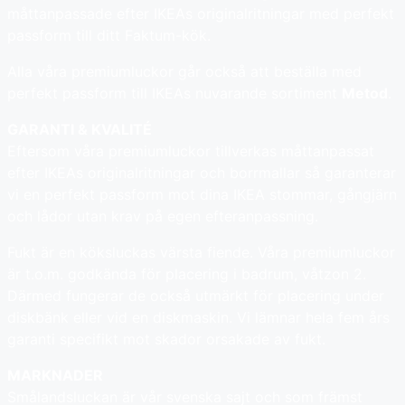
måttanpassade efter IKEAs originalritningar med perfekt
passform till ditt Faktum-kök.
Alla våra premiumluckor går också att beställa med
perfekt passform till IKEAs nuvarande sortiment
Metod
.
GARANTI & KVALITÉ
Eftersom våra premiumluckor tillverkas måttanpassat
efter IKEAs originalritningar och borrmallar så garanterar
vi en perfekt passform mot dina IKEA stommar, gångjärn
och lådor utan krav på egen efteranpassning.
Fukt är en köksluckas värsta fiende. Våra premiumluckor
är t.o.m. godkända för placering i badrum, våtzon 2.
Därmed fungerar de också utmärkt för placering under
diskbänk eller vid en diskmaskin. Vi lämnar hela fem års
garanti specifikt mot skador orsakade av fukt.
MARKNADER
Smålandsluckan är vår svenska sajt och som främst