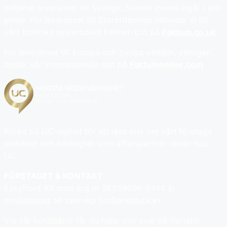
betjänar leveranser till Sverige. Svensk moms ingår i alla
priser. För leveranser till Storbritannien hänvisar vi till
vårt brittiska systerbolag Faktum Ltd på
Faktum.co.uk
För leveranser till Europa och övriga världen, vänligen
besök vår internationella sajt på
Faktumonline.com
Klicka på UC-sigillet för att läsa mer om vårt företags
stabilitet och pålitlighet som affärspartner direkt hos
UC.
FÖRETAGET & KONTAKT
Easyfront AB med org nr SE559096-5744 är
moderbolag till svenska Smålandsluckan.
Via vår kundtjänst får du hjälp och svar på flertalet