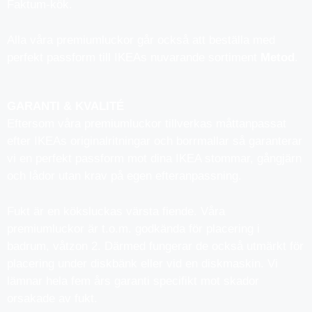
Faktum-kök.
Alla våra premiumluckor går också att beställa med
perfekt passform till IKEAs nuvarande sortiment
Metod
.
GARANTI & KVALITÉ
Eftersom våra premiumluckor tillverkas måttanpassat
efter IKEAs originalritningar och borrmallar så garanterar
vi en perfekt passform mot dina IKEA stommar, gångjärn
och lådor utan krav på egen efteranpassning.
Fukt är en köksluckas värsta fiende. Våra
premiumluckor är t.o.m. godkända för placering i
badrum, våtzon 2. Därmed fungerar de också utmärkt för
placering under diskbänk eller vid en diskmaskin. Vi
lämnar hela fem års garanti specifikt mot skador
orsakade av fukt.