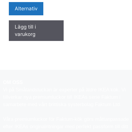
Alternativ
Lägg till i
varukorg
OM OSS
Vi på Smålandsluckan är experter på äldre IKEA kök. Vi
tillverkar nya premiumluckor till IKEAs serie Faktum i
samarbete med vårt brittiska systerbolag Faktum Ltd.
Våra premiumluckor för Faktum-kök görs måttanpassade
efter IKEAs originalritningar med perfekt passform till ditt