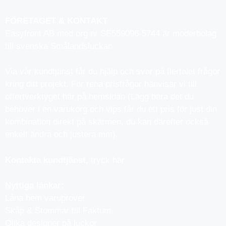
FÖRETAGET & KONTAKT
Easyfront AB med org nr SE559096-5744 är moderbolag
till svenska Smålandsluckan.
Via vår kundtjänst får du hjälp och svar på flertalet frågor
kring ditt projekt. För rena prisfrågor hänvisar vi till
offertverktyget här på hemsidan (Lägg bara det du
behöver i en varukorg och vips får du ett pris för just din
kombination direkt på skärmen, du kan därefter också
enkelt ändra och justera mm).
Kontakta kundtjänst,
tryck här
Nyttiga länkar:
Låna hem varuprover
Skåp & Stommar till Faktum
Olika designer på luckor