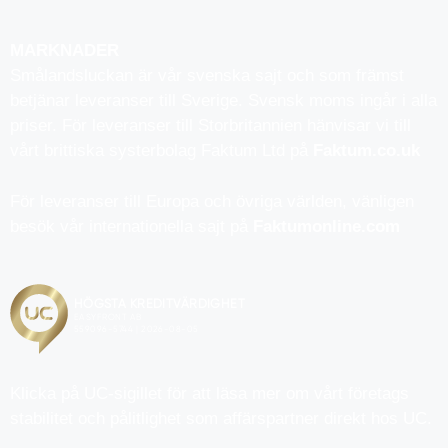
MARKNADER
Smålandsluckan är vår svenska sajt och som främst
betjänar leveranser till Sverige. Svensk moms ingår i alla
priser. För leveranser till Storbritannien hänvisar vi till
vårt brittiska systerbolag Faktum Ltd på
Faktum.co.uk
För leveranser till Europa och övriga världen, vänligen
besök vår internationella sajt på
Faktumonline.com
Klicka på UC-sigillet för att läsa mer om vårt företags
stabilitet och pålitlighet som affärspartner direkt hos UC.