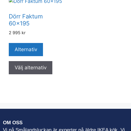
Dörr Faktum
60×195
2 995
kr
Alternativ
Välj alternativ
OM OSS
Vi på Smålandsluckan är experter på äldre IKEA kök. Vi