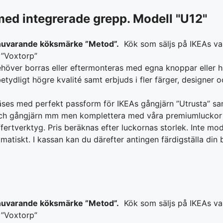
med integrerade grepp. Modell "U12"
s nuvarande köksmärke ”Metod”.
Kök som säljs på IKEAs v
 ”Voxtorp”
 behöver borras eller eftermonteras med egna knoppar eller 
tydligt högre kvalité samt erbjuds i fler färger, designer 
 fräses med perfekt passform för IKEAs gångjärn ”Utrusta” sa
 och gångjärn mm men komplettera med våra premiumluckor för
tverktyg. Pris beräknas efter luckornas storlek. Inte model
atiskt. I kassan kan du därefter antingen färdigställa din be
s nuvarande köksmärke ”Metod”.
Kök som säljs på IKEAs v
 ”Voxtorp”