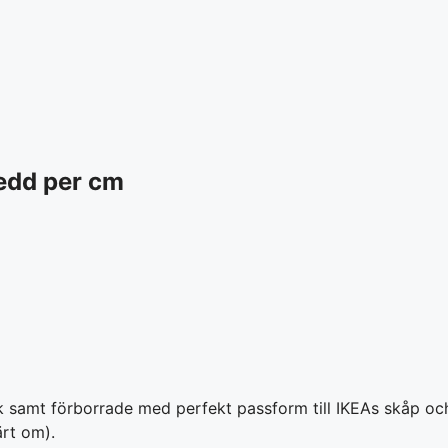
redd per cm
lek samt förborrade med perfekt passform till IKEAs skåp o
ärt om).