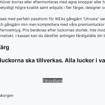
 behöver borras eller eftermonteras med egna knoppar eller 
tydligt högre kvalité samt erbjuds i fler färger, designer 
 fräses med perfekt passform för IKEAs gångjärn ”Utrusta” sa
 och gångjärn mm men komplettera med våra premiumluckor för
tverktyg. Pris beräknas efter luckornas storlek. Inte model
atiskt. I kassan kan du därefter antingen färdigställa din be
färg
uckorna ska tillverkas. Alla luckor i va
Färgväljare
rukorgen