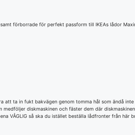
ek samt förborrade för perfekt passform till IKEAs lådor Ma
skera att ta in fukt bakvägen genom tomma hål som ändå inte
 medföljer diskmaskinen och fäster dem där diskmaskinens 
a VÅGLIG så ska du istället beställa lådfronter från här b