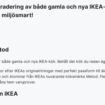
radering av både gamla och nya IKEA-
 miljösmart!
etod
v både gamla och nya IKEA-kök. Behåll det kök du redan äg
or efter IKEAs originalritningar med perfekt passform till
åp och stommar från IKEAs nuvarande köksmärke Metod. Fler 
låna hem varuprover.
ån IKEA